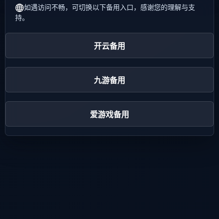
🏟️ 以绿茵承载梦
想，用资讯传递
🔥 用及时内容记录每一
热爱 ⚽
场精彩赛事。
🏆 以足球凝聚激
情，用看点链接
📣 用多元资讯陪伴每一
世界 ⚽
次赛事关注。