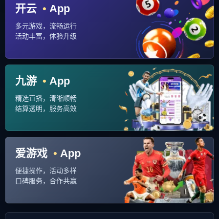
⚽ 世界杯
球队动态
实时关注各国家队备战进展、阵容变化、球员状态与赛事新闻，
帮助用户快速了解世界杯最新资讯。🏆
⚽ 以赛事点燃热
爱，用数据连接
📊 用专业视角陪伴每一
绿茵 🏆
位足球爱好者。