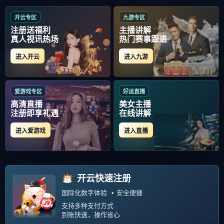
4006669527
综合新闻
综合新闻
足球、篮球新闻