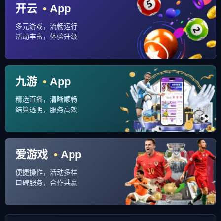
北京时间1月1日晚19点35，2017中国杯将进
行第二场较量，南美劲旅智利和克罗地亚在广西南宁
为大家奉献一场精彩的比赛。5直播将为您带来本场比
赛的视频直播信号聚合，敬请关注。
智利是
世界杯体育彩票
南美实力出众的球
队，本届杯赛阵容以国内球员为主干，硬实力较对手
稍强，现世界排名第4
克罗地亚是欧洲新贵，不过对待本届中国杯
颇为看不起，现世界排名第14
【智利大名单】