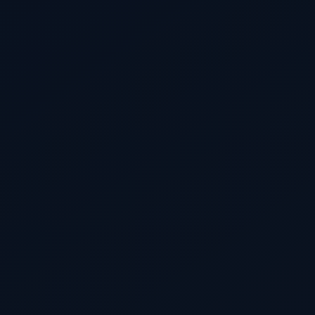
莫纳（亚特兰大）；前锋：瓦伦西亚（帕雷斯蒂
诺）、马丁-罗德里格斯（科洛科洛）、帕雷德斯（科
洛科洛）、阿尔瓦罗-拉莫斯（伊基克）、儒尼奥尔-费
尔南德斯（萨格勒布迪纳摩）、安杰洛-恩里克斯（萨
格勒布迪纳摩）、爱德华多-巴尔加斯（霍芬海姆）
中国杯介绍：
中国杯是落户中国的首个国际足球正式比
赛，是由国际足联批准的国际足球A级赛事，参赛国家
队可获得国际足联正式积分。作为主办国，中国国家
队自动获得参赛资格。本届中国杯共有4支队伍参加，
将不设加时赛，如果双方在90分钟内战平，将直接通
过点球来确定胜负。