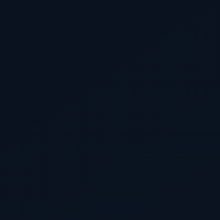
竞彩胜平负推荐：31
亚洲推荐：智利
比分推荐：2：0，1：1