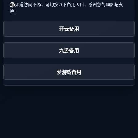
🏟️ 以绿茵承载梦
想，用资讯传递
🔥 用及时内容记录每一
热爱 ⚽
场精彩赛事。
🏆 以足球凝聚激
情，用看点链接
📣 用多元资讯陪伴每一
世界 ⚽
次赛事关注。