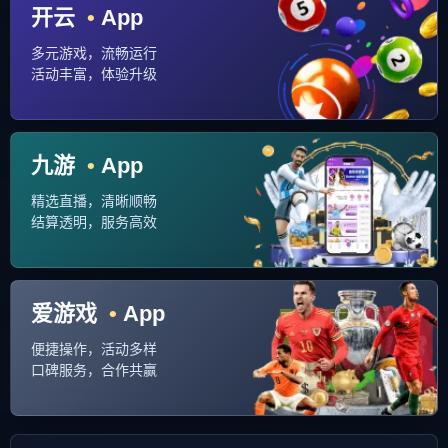
⚽ 世界杯
球队动态
实时关注各国家队备战进展、阵容变化、球员状态与赛事新闻，
帮助用户快速了解世界杯最新资讯。🏆
⚽ 以赛事点燃热
爱，用数据连接
📊 用专业视角陪伴每一
绿茵 🏆
位足球爱好者。