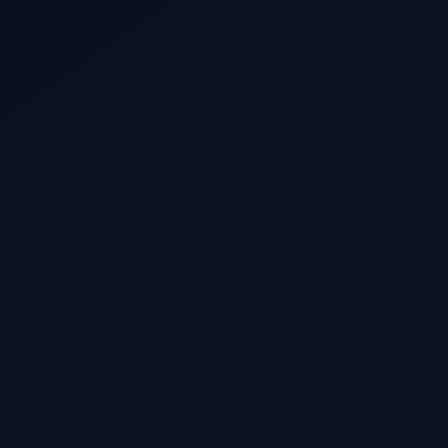
聚焦世界杯热门赛程、球
队动态、球星表现与赛前
分析，为用户提供及时、
查看更多
清晰的足球赛事资讯内
容。
2026世界杯推荐-伊朗新星闪耀绿茵场，磨合中释放积极信号
世界杯赛程数据-世预赛生死战，密集赛程考验国足十六强防线，稳定性成最大悬念
伊朗男足在绿茵场上展现出
亚洲杯十六强战一触即发，
令人振奋的新脉动，年轻球
密集赛程对参赛各队的体能