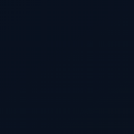
2026世界杯赛事
首页
服务
世界杯
关于我们
综合新闻
2026世界杯赛事看点