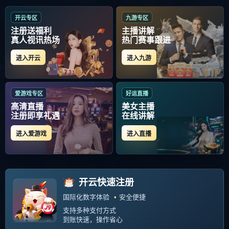
4006669527
关于我们