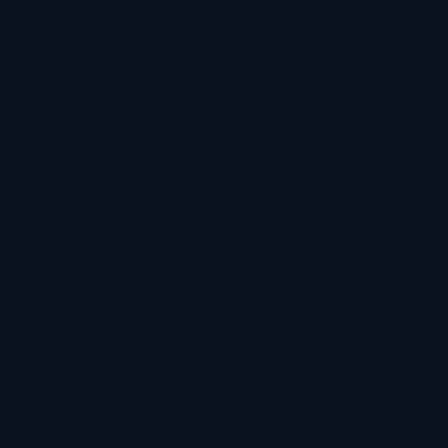
员的闪耀登场为球队注入了
恢复与板凳深度构成严峻考
新鲜活力与冲劲，尽管整体
验，对于国足而言，核心看
配合仍处于磨合之中，但他
点仍聚焦于防线的稳定性，
们在场上...
这成为决...
世界杯官网app下载-刘国正，七个赛点，一生荣光
世界杯竞猜中心-墨西哥世界杯征程，绿茵热浪来袭，核心引擎引燃期待
在绝境中，刘国正展现了非
绿茵热浪正席卷中北美，随
凡的意志力，面对七个赛
着世界杯赛程日益临近，墨
点，他没有丝毫动摇，凭借
西哥队的前瞻持续升温，作
坚定的信念和钢铁般的神
为传统劲旅，墨西哥队凭借
经，一次次将危机化解，他
成熟的战术体系与顽强作风
坦言，当时只...
备受关注...
世界杯app官网-三狮军团拨云见日？伤病阴霾中曙光初现
世界杯赛事平台-传统强队主帅新变阵，决战在即展望对决