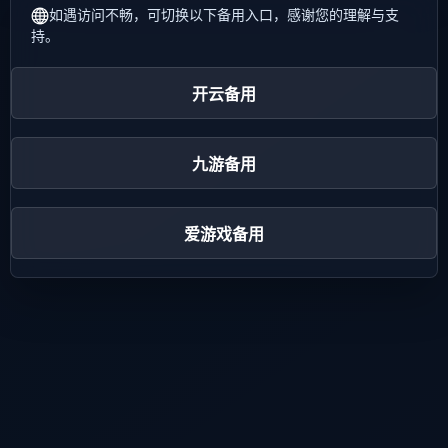
🏟️ 以绿茵承载梦
想，用资讯传递
🔥 用及时内容记录每一
热爱 ⚽
场精彩赛事。
🏆 以足球凝聚激
情，用看点链接
📣 用多元资讯陪伴每一
世界 ⚽
次赛事关注。