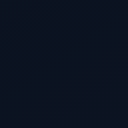
2026-07
09
苏格兰队此次防守体系调整幅度显著，
战术细节上仍留有悬念，球队从传统四
后卫切换为三中卫加双边翼卫的配置，
中路压缩空间以限制对手渗透...
2026世界杯推荐-伊朗新星闪耀绿茵场，磨合中释放积极信号
2026-07
07
伊朗男足在绿茵场上展现出令人振奋的
新脉动，年轻球员的闪耀登场为球队注
入了新鲜活力与冲劲，尽管整体配合仍
处于磨合之中，但他们在场上...
世界杯赛程数据-世预赛生死战，密集赛程考验国足十六强防线，稳定性成最大悬念
2026-07
07
亚洲杯十六强战一触即发，密集赛程对
参赛各队的体能恢复与板凳深度构成严
峻考验，对于国足而言，核心看点仍聚
焦于防线的稳定性，这成为决...